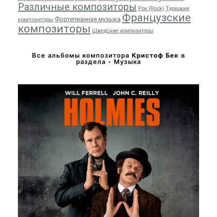
Различные композиторы
Рок (Rock)
Турецкие
Французские
Фортепианная музыка
композиторы
композиторы
Шведские композиторы
Все альбомы композитора
Кристоф Бек
в
раздела - Музыка