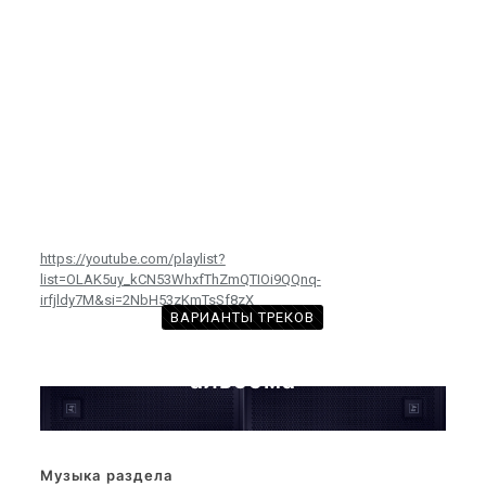
https://youtube.com/playlist?
list=OLAK5uy_kCN53WhxfThZmQTIOi9QQnq-
irfjldy7M&si=2NbH53zKmTsSf8zX
ВАРИАНТЫ ТРЕКОВ
с произведениями из этого
альбома
Музыка раздела