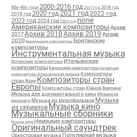
2000-2016 год
80е-90е года
2018 год
2017 год
2021 год
2020 год
2022 год
2019 год
none
2023 год
2024 год
2025 год
Американские композиторы
Архив
Архив 2018
Архив 2019
Архив
2017
2020
Британские
Бразильские композиторы
композиторы
Инструментальная музыка
Итальянские
Испанские композиторы
композиторы
Канадские композиторы
Китайские
Композиторы
композиторы
Классическая музыка
Композиторы стран
стран Азии
Европы
Композиторы стран Южной Америки
Музыка для документального кино
Музыка из
Музыка
Музыка из мультфильмов
видеоигр
Музыка кино
из сериалов
Музыкальные сборники
Немецкие композиторы
Музыка мира
Оригинальный саундтрек
Популярная музыка
Оркестровая музыка