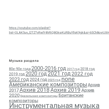
https://youtube.com/playlist?
list=OLAK5uy_l2TZTyRwlY4hRtQ8GksrKzRBuYllsK9gk&si=65Ch8pvrUX
Музыка раздела
2000-2016 год
80е-90е года
2018 год
2017 год
2021 год
2020 год
2022 год
2019 год
none
2023 год
2024 год
2025 год
Американские композиторы
Архив
Архив 2018
Архив 2019
Архив
2017
2020
Британские
Бразильские композиторы
композиторы
Инструментальная музыка