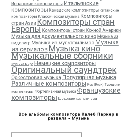
Итальянские
Испанские композиторы
композиторы
Канадские композиторы
Китайские
Композиторы
композиторы
Классическая музыка
Композиторы стран
стран Азии
Европы
Композиторы стран Южной Америки
Музыка для документального кино
Музыка из
Музыка
Музыка из мультфильмов
видеоигр
Музыка кино
из сериалов
Музыкальные сборники
Немецкие композиторы
Музыка мира
Оригинальный саундтрек
Популярная музыка
Оркестровая музыка
Различные композиторы
Рок (Rock)
Турецкие
Французские
Фортепианная музыка
композиторы
композиторы
Шведские композиторы
Все альбомы композитора
Калеб Паркер
в
раздела - Музыка