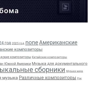
ьбома
none
Американские
24 год
2025 год
анские композиторы
адские композиторы
Китайские композиторы
Музыка для документального
ан Южной Америки
ыкальные сборники
Музыка мира
Различные композиторы
я музыка
Рок