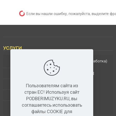
Если вы нашли ошибку, пожалуйста, выделите фр
УСЛУГИ
(обработка)
ДОПОЛНИТЕЛЬНЫЕ УСЛУГИ
АНАЛИЗ МУЗЫКАЛЬНЫХ ТРЕКОВ
+
ВИДЕО+АУДИО
Пользователям сайта из
стран ЕС! Используя сайт
УСЛУГИ ЗВУКОЗАПИСИ
PODBERIMUZYKU.RU, вы
соглашаетесь использовать
(бесплатный)
АУДИО РЕДАКТОР
файлы COOKIE для