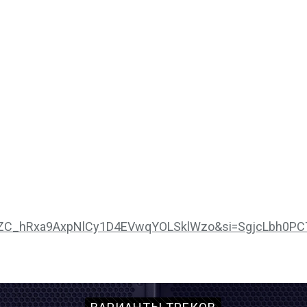
y_nyZC_hRxa9AxpNlCy1D4EVwqYOLSklWzo&si=SgjcLbh0P