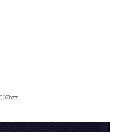
CTOZbzz