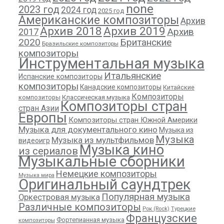
none
2023 год
2024 год
2025 год
Американские композиторы
Архив
Архив 2018
Архив 2019
Архив
2017
2020
Британские
Бразильские композиторы
композиторы
Инструментальная музыка
Итальянские
Испанские композиторы
композиторы
Канадские композиторы
Китайские
Композиторы
композиторы
Классическая музыка
Композиторы стран
стран Азии
Европы
Композиторы стран Южной Америки
Музыка для документального кино
Музыка из
Музыка
Музыка из мультфильмов
видеоигр
Музыка кино
из сериалов
Музыкальные сборники
Немецкие композиторы
Музыка мира
Оригинальный саундтрек
Популярная музыка
Оркестровая музыка
Различные композиторы
Рок (Rock)
Турецкие
Французские
Фортепианная музыка
композиторы