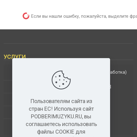
Если вы нашли ошибку, пожалуйста, выделите фр
УСЛУГИ
(обработка)
ДОПОЛНИТЕЛЬНЫЕ УСЛУГИ
АНАЛИЗ МУЗЫКАЛЬНЫХ ТРЕКОВ
+
ВИДЕО+АУДИО
Пользователям сайта из
стран ЕС! Используя сайт
УСЛУГИ ЗВУКОЗАПИСИ
PODBERIMUZYKU.RU, вы
соглашаетесь использовать
(бесплатный)
АУДИО РЕДАКТОР
файлы COOKIE для