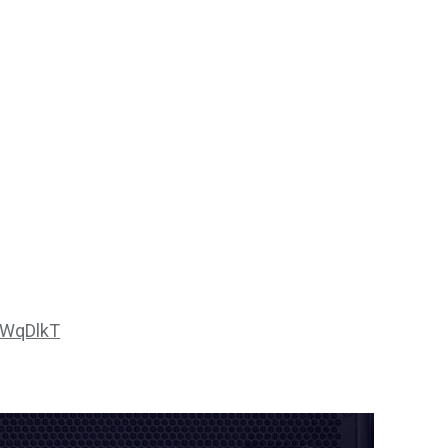
mWqDlkT