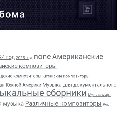
ьбома
none
Американские
24 год
2025 год
анские композиторы
адские композиторы
Китайские композиторы
Музыка для документального
ан Южной Америки
ыкальные сборники
Музыка мира
Различные композиторы
я музыка
Рок