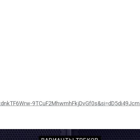
y_nEtdnkTF6Wrw-9TCuF2MhwmhFkjDvGf0s&si=dD5di49Jc