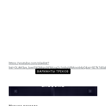
временные неудобства!
https://youtube.com/playlist?
list=OLAK5uy_luwi3XGMgrchFMcva2c1mhgVtMcvc64zQ&si=927k7d0z
ВАРИАНТЫ ТРЕКОВ
с произведениями из этого
альбома
Музыка раздела