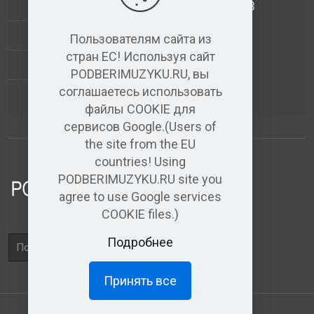
АНАЛИЗ МУЗЫКАЛЬНЫХ ТРЕКОВ
+
ВИДЕО+АУДИО
Пользователям сайта из
стран ЕС! Используя сайт
УСЛУГИ ЗВУКОЗАПИСИ
PODBERIMUZYKU.RU, вы
соглашаетесь использовать
(бесплатный)
АУДИО РЕДАКТОР
файлы COOKIE для
сервисов Google.(Users of
the site from the EU
countries! Using
PODBERIMUZYKU.RU site you
agree to use Google services
COOKIE files.)
Поле
Подробнее
поиска
Принять все