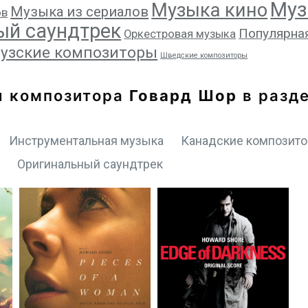
Муз
Музыка кино
Музыка из сериалов
ов
ый саундтрек
Популярна
Оркестровая музыка
узские композиторы
Шведские композиторы
ы композитора
Говард Шор
в разд
Инструментальная музыка
Канадские композит
и
Оригинальный саундтрек