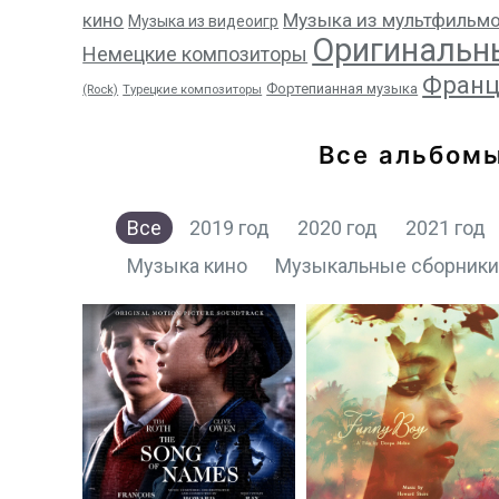
кино
Музыка из мультфильм
Музыка из видеоигр
Оригинальн
Немецкие композиторы
Франц
Фортепианная музыка
(Rock)
Турецкие композиторы
Все альбом
Все
2019 год
2020 год
2021 год
Музыка кино
Музыкальные сборник