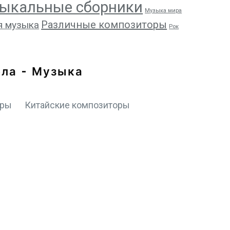
ыкальные сборники
Музыка мира
Различные композиторы
я музыка
Рок
ела - Музыка
оры
Китайские композиторы