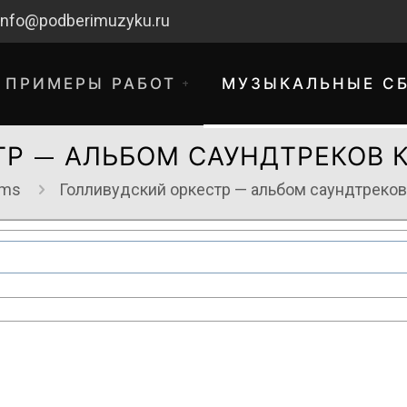
info@podberimuzyku.ru
ПРИМЕРЫ РАБОТ
МУЗЫКАЛЬНЫЕ С
ТР — АЛЬБОМ САУНДТРЕКОВ 
ems
Голливудский оркестр — альбом саундтреко
хнические работы. Благодарим за 
временные неудобства!