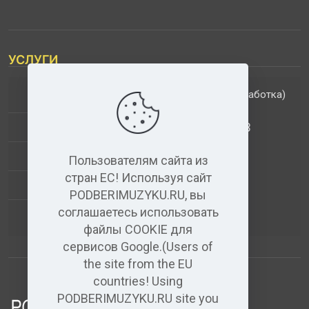
УСЛУГИ
(обработка)
ДОПОЛНИТЕЛЬНЫЕ УСЛУГИ
АНАЛИЗ МУЗЫКАЛЬНЫХ ТРЕКОВ
+
ВИДЕО+АУДИО
Пользователям сайта из
стран ЕС! Используя сайт
УСЛУГИ ЗВУКОЗАПИСИ
PODBERIMUZYKU.RU, вы
соглашаетесь использовать
(бесплатный)
АУДИО РЕДАКТОР
файлы COOKIE для
сервисов Google.(Users of
the site from the EU
countries! Using
PODBERIMUZYKU.RU site you