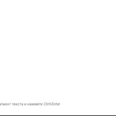
агмент текста и нажмите
Ctrl+Enter
.