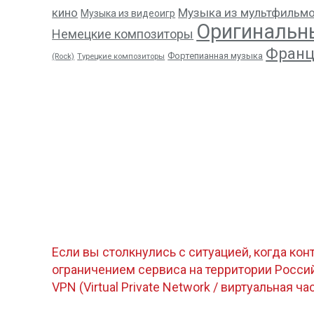
кино
Музыка из мультфильм
Музыка из видеоигр
Оригинальн
Немецкие композиторы
Франц
Фортепианная музыка
(Rock)
Турецкие композиторы
Если вы столкнулись с ситуацией, когда кон
ограничением сервиса на территории Росс
VPN (Virtual Private Network / виртуальная ча