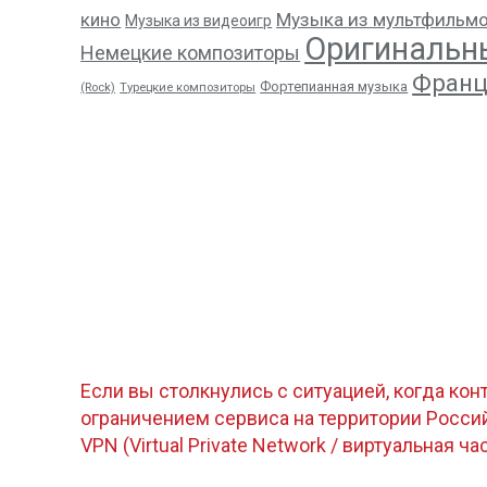
кино
Музыка из мультфильм
Музыка из видеоигр
Оригинальн
Немецкие композиторы
Франц
Фортепианная музыка
(Rock)
Турецкие композиторы
Если вы столкнулись с ситуацией, когда кон
ограничением сервиса на территории Росс
VPN (Virtual Private Network / виртуальная ча