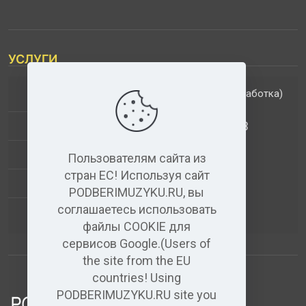
УСЛУГИ
(обработка)
ДОПОЛНИТЕЛЬНЫЕ УСЛУГИ
АНАЛИЗ МУЗЫКАЛЬНЫХ ТРЕКОВ
+
ВИДЕО+АУДИО
Пользователям сайта из
стран ЕС! Используя сайт
УСЛУГИ ЗВУКОЗАПИСИ
PODBERIMUZYKU.RU, вы
соглашаетесь использовать
(бесплатный)
АУДИО РЕДАКТОР
файлы COOKIE для
сервисов Google.(Users of
the site from the EU
countries! Using
PODBERIMUZYKU.RU site you