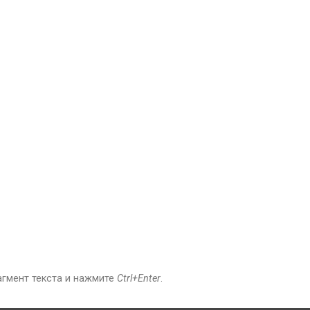
агмент текста и нажмите
Ctrl+Enter
.