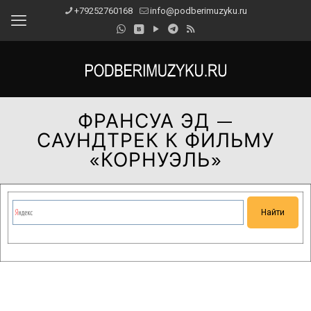
+79252760168
info@podberimuzyku.ru
ФРАНСУА ЭД —
САУНДТРЕК К ФИЛЬМУ
«КОРНУЭЛЬ»
Сейчас на сайте проводятся технические работы.
Благодарим за понимание и просим прощения за
временные неудобства!