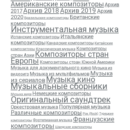
Американские композиторы
Архив
Архив 2018
Архив 2019
Архив
2017
2020
Британские
Бразильские композиторы
композиторы
Инструментальная музыка
Итальянские
Испанские композиторы
композиторы
Канадские композиторы
Китайские
Композиторы
композиторы
Классическая музыка
Композиторы стран
стран Азии
Европы
Композиторы стран Южной Америки
Музыка для документального кино
Музыка из
Музыка
Музыка из мультфильмов
видеоигр
Музыка кино
из сериалов
Музыкальные сборники
Немецкие композиторы
Музыка мира
Оригинальный саундтрек
Популярная музыка
Оркестровая музыка
Различные композиторы
Рок (Rock)
Турецкие
Французские
Фортепианная музыка
композиторы
композиторы
Шведские композиторы