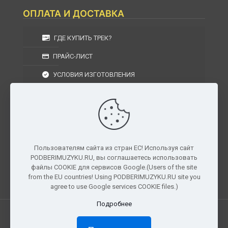
ОПЛАТА И ДОСТАВКА
ГДЕ КУПИТЬ ТРЕК?
ПРАЙС-ЛИСТ
УСЛОВИЯ ИЗГОТОВЛЕНИЯ
УСЛОВИЯ ДОСТАВКИ
УСЛОВИЯ ВОЗВРАТА
Пользователям сайта из стран ЕС! Используя сайт
PODBERIMUZYKU.RU, вы соглашаетесь использовать
г. Москва, Московская область, Центральный
файлы COOKIE для сервисов Google.(Users of the site
федеральный округ, РФ, Россия
from the EU countries! Using PODBERIMUZYKU.RU site you
agree to use Google services COOKIE files.)
Подробнее
Все права защищены. © 2026
PODBERIMUZYKU.RU