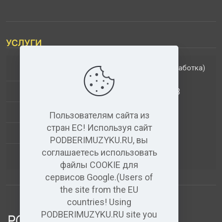
УСЛУГИ
(обработка)
ДОПОЛНИТЕЛЬНЫЕ УСЛУГИ
АНАЛИЗ МУЗЫКАЛЬНЫХ ТРЕКОВ
+
ВИДЕО+АУДИО
Пользователям сайта из
стран ЕС! Используя сайт
УСЛУГИ ЗВУКОЗАПИСИ
PODBERIMUZYKU.RU, вы
соглашаетесь использовать
(бесплатный)
АУДИО РЕДАКТОР
файлы COOKIE для
сервисов Google.(Users of
the site from the EU
countries! Using
PODBERIMUZYKU.RU site you