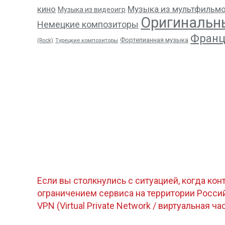
кино
Музыка из мультфильм
Музыка из видеоигр
Оригинальн
Немецкие композиторы
Франц
Фортепианная музыка
(Rock)
Турецкие композиторы
Если вы столкнулись с ситуацией, когда кон
ограничением сервиса на территории Росс
VPN (Virtual Private Network / виртуальная ча