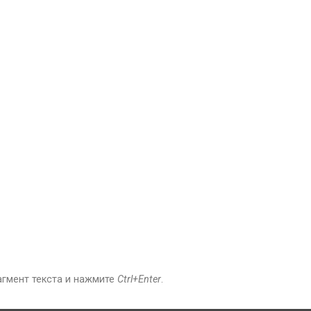
агмент текста и нажмите
Ctrl+Enter
.