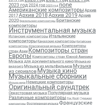
none
2023 год
2024 год
2025 год
Американские композиторы
Архив
Архив 2018
Архив 2019
Архив
2017
2020
Британские
Бразильские композиторы
композиторы
Инструментальная музыка
Итальянские
Испанские композиторы
композиторы
Канадские композиторы
Китайские
Композиторы
композиторы
Классическая музыка
Композиторы стран
стран Азии
Европы
Композиторы стран Южной Америки
Музыка для документального кино
Музыка из
Музыка
Музыка из мультфильмов
видеоигр
Музыка кино
из сериалов
Музыкальные сборники
Немецкие композиторы
Музыка мира
Оригинальный саундтрек
Популярная музыка
Оркестровая музыка
Различные композиторы
Рок (Rock)
Турецкие
Французские
Фортепианная музыка
композиторы