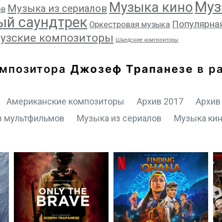
Муз
Музыка кино
Музыка из сериалов
ов
ый саундтрек
Популярна
Оркестровая музыка
узские композиторы
Шведские композиторы
омпозитора
Джозеф Трапанезе
в р
Американские композиторы
Архив 2017
Архив
з мультфильмов
Музыка из сериалов
Музыка ки