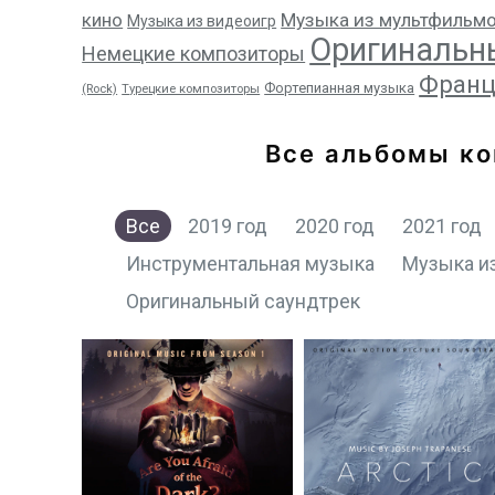
кино
Музыка из мультфильм
Музыка из видеоигр
Оригинальн
Немецкие композиторы
Франц
Фортепианная музыка
(Rock)
Турецкие композиторы
Все альбомы к
Все
2019 год
2020 год
2021 год
Инструментальная музыка
Музыка и
Оригинальный саундтрек