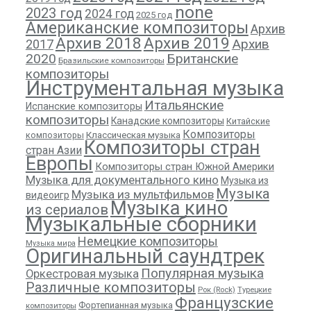
none
2023 год
2024 год
2025 год
Американские композиторы
Архив
Архив 2018
Архив 2019
Архив
2017
2020
Британские
Бразильские композиторы
композиторы
Инструментальная музыка
Итальянские
Испанские композиторы
композиторы
Канадские композиторы
Китайские
Композиторы
композиторы
Классическая музыка
Композиторы стран
стран Азии
Европы
Композиторы стран Южной Америки
Музыка для документального кино
Музыка из
Музыка
Музыка из мультфильмов
видеоигр
Музыка кино
из сериалов
Музыкальные сборники
Немецкие композиторы
Музыка мира
Оригинальный саундтрек
Популярная музыка
Оркестровая музыка
Различные композиторы
Рок (Rock)
Турецкие
Французские
Фортепианная музыка
композиторы