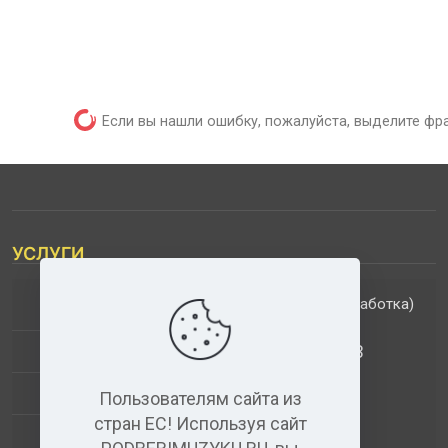
Если вы нашли ошибку, пожалуйста, выделите фр
УСЛУГИ
(обработка)
ДОПОЛНИТЕЛЬНЫЕ УСЛУГИ
АНАЛИЗ МУЗЫКАЛЬНЫХ ТРЕКОВ
+
ВИДЕО+АУДИО
Пользователям сайта из
стран ЕС! Используя сайт
УСЛУГИ ЗВУКОЗАПИСИ