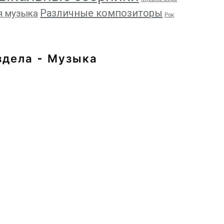
Различные композиторы
я музыка
Рок
здела - Музыка