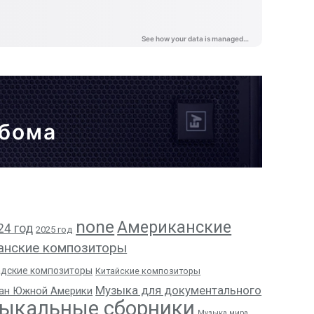
ьбома
none
Американские
24 год
2025 год
анские композиторы
адские композиторы
Китайские композиторы
Музыка для документального
ан Южной Америки
ыкальные сборники
Музыка мира