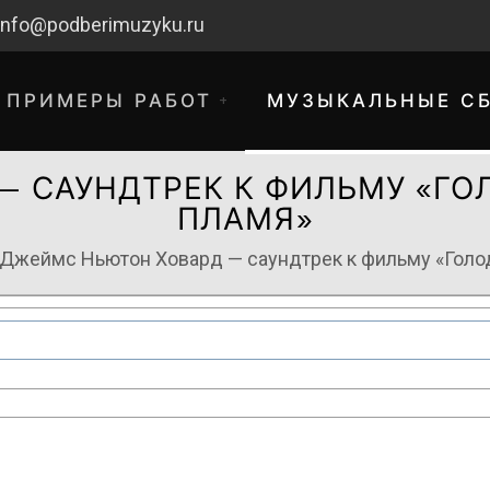
info@podberimuzyku.ru
ПРИМЕРЫ РАБОТ
МУЗЫКАЛЬНЫЕ С
 САУНДТРЕК К ФИЛЬМУ «ГО
ПЛАМЯ»
Джеймс Ньютон Ховард — саундтрек к фильму «Голо
хнические работы. Благодарим за 
временные неудобства!