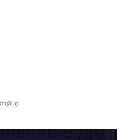
PXdqSUg