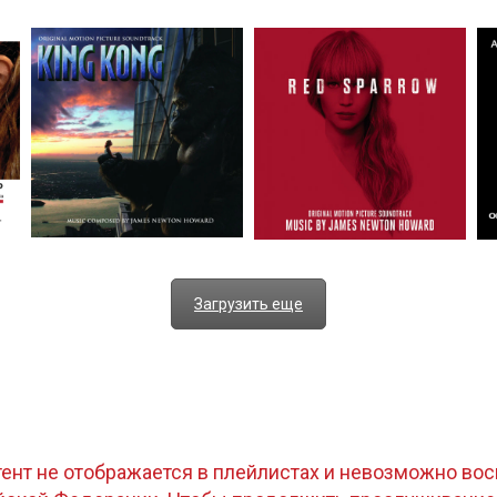
Загрузить еще
тент не отображается в плейлистах и невозможно восп