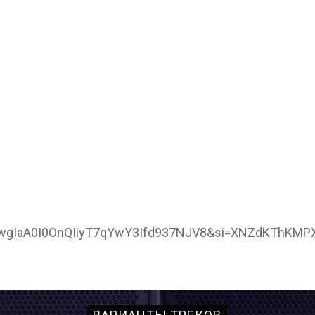
y_kJwgIaA0I0OnQIiyT7qYwY3Ifd937NJV8&si=XNZdKThKM