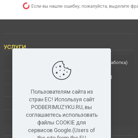
Если вы нашли ошибку, пожалуйста, выделите фр
УСЛУГИ
(обработка)
ДОПОЛНИТЕЛЬНЫЕ УСЛУГИ
АНАЛИЗ МУЗЫКАЛЬНЫХ ТРЕКОВ
+
ВИДЕО+АУДИО
Пользователям сайта из
стран ЕС! Используя сайт
УСЛУГИ ЗВУКОЗАПИСИ
PODBERIMUZYKU.RU, вы
соглашаетесь использовать
(бесплатный)
АУДИО РЕДАКТОР
файлы COOKIE для
сервисов Google.(Users of
the site from the EU