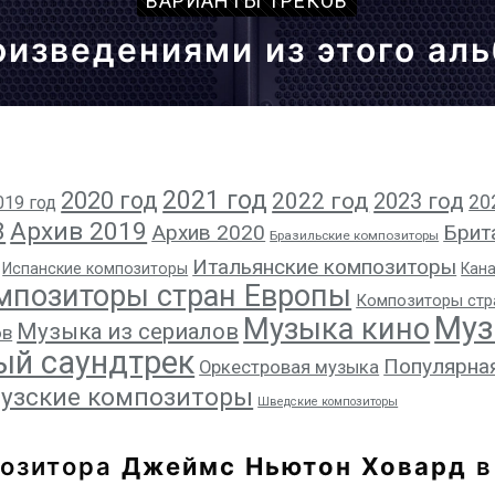
ВАРИАНТЫ ТРЕКОВ
оизведениями из этого ал
2021 год
2020 год
2022 год
2023 год
20
019 год
8
Архив 2019
Архив 2020
Брит
Бразильские композиторы
Итальянские композиторы
Испанские композиторы
Кан
мпозиторы стран Европы
Композиторы стр
Муз
Музыка кино
Музыка из сериалов
ов
ый саундтрек
Популярна
Оркестровая музыка
узские композиторы
Шведские композиторы
позитора
Джеймс Ньютон Ховард
в