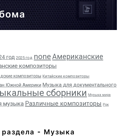
ьбома
none
Американские
24 год
2025 год
анские композиторы
адские композиторы
Китайские композиторы
Музыка для документального
ан Южной Америки
ыкальные сборники
Музыка мира
Различные композиторы
я музыка
Рок
 раздела - Музыка