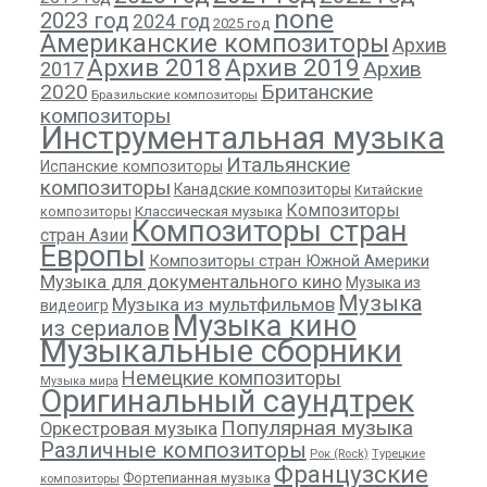
none
2023 год
2024 год
2025 год
Американские композиторы
Архив
Архив 2018
Архив 2019
Архив
2017
2020
Британские
Бразильские композиторы
композиторы
Инструментальная музыка
Итальянские
Испанские композиторы
композиторы
Канадские композиторы
Китайские
Композиторы
композиторы
Классическая музыка
Композиторы стран
стран Азии
Европы
Композиторы стран Южной Америки
Музыка для документального кино
Музыка из
Музыка
Музыка из мультфильмов
видеоигр
Музыка кино
из сериалов
Музыкальные сборники
Немецкие композиторы
Музыка мира
Оригинальный саундтрек
Популярная музыка
Оркестровая музыка
Различные композиторы
Рок (Rock)
Турецкие
Французские
Фортепианная музыка
композиторы