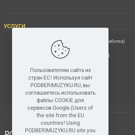
УСЛУГИ
(обработка)
ДОПОЛНИТЕЛЬНЫЕ УСЛУГИ
АНАЛИЗ МУЗЫКАЛЬНЫХ ТРЕКОВ
+
ВИДЕО+АУДИО
Пользователям сайта из
стран ЕС! Используя сайт
УСЛУГИ ЗВУКОЗАПИСИ
PODBERIMUZYKU.RU, вы
соглашаетесь использовать
(бесплатный)
АУДИО РЕДАКТОР
файлы COOKIE для
сервисов Google.(Users of
the site from the EU
countries! Using
PODBERIMUZYKU.RU site you