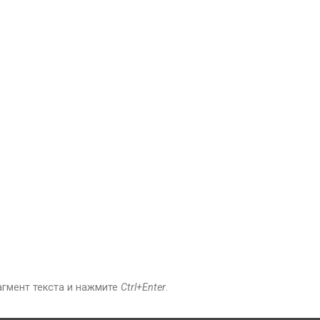
агмент текста и нажмите
Ctrl+Enter
.