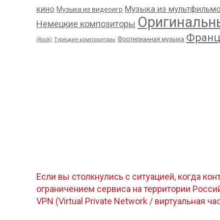
кино
Музыка из мультфильм
Музыка из видеоигр
Оригинальн
Немецкие композиторы
Франц
Фортепианная музыка
(Rock)
Турецкие композиторы
Если вы столкнулись с ситуацией, когда кон
ограничением сервиса на территории Росс
VPN (Virtual Private Network / виртуальная ча