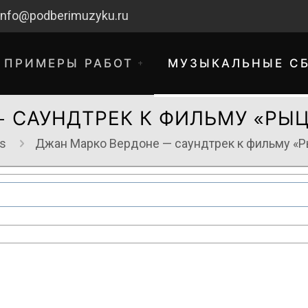
info@podberimuzyku.ru
ПРИМЕРЫ РАБОТ
МУЗЫКАЛЬНЫЕ С
 САУНДТРЕК К ФИЛЬМУ «РЫ
s
Джан Марко Вердоне — саундтрек к фильму «Р
хнические работы. Благодарим за 
временные неудобства!