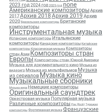
none
2023 год
2024 год
2025 год
Американские композиторы
Архив
Архив 2018
Архив 2019
Архив
2017
2020
Британские
Бразильские композиторы
композиторы
Инструментальная музыка
Итальянские
Испанские композиторы
композиторы
Канадские композиторы
Китайские
Композиторы
композиторы
Классическая музыка
Композиторы стран
стран Азии
Европы
Композиторы стран Южной Америки
Музыка для документального кино
Музыка из
Музыка
Музыка из мультфильмов
видеоигр
Музыка кино
из сериалов
Музыкальные сборники
Немецкие композиторы
Музыка мира
Оригинальный саундтрек
Популярная музыка
Оркестровая музыка
Различные композиторы
Рок (Rock)
Турецкие
Французские
Фортепианная музыка
композиторы