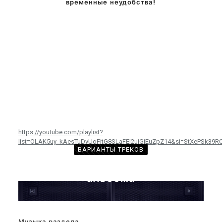
временные неудобства!
https://youtube.com/playlist?
list=OLAK5uy_kAesTuDvUoFitG8SLaFEl2ujGiEuZpZ14&si=StXePSk39
ВАРИАНТЫ ТРЕКОВ
с произведениями из этого
альбома
Музыка раздела