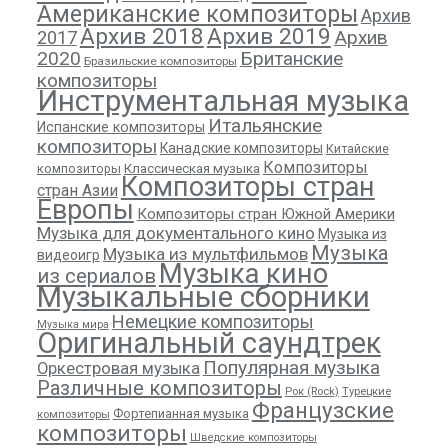
Американские композиторы
Архив
Архив 2018
Архив 2019
Архив
2017
2020
Британские
Бразильские композиторы
композиторы
Инструментальная музыка
Итальянские
Испанские композиторы
композиторы
Канадские композиторы
Китайские
Композиторы
композиторы
Классическая музыка
Композиторы стран
стран Азии
Европы
Композиторы стран Южной Америки
Музыка для документального кино
Музыка из
Музыка
Музыка из мультфильмов
видеоигр
Музыка кино
из сериалов
Музыкальные сборники
Немецкие композиторы
Музыка мира
Оригинальный саундтрек
Популярная музыка
Оркестровая музыка
Различные композиторы
Рок (Rock)
Турецкие
Французские
Фортепианная музыка
композиторы
композиторы
Шведские композиторы