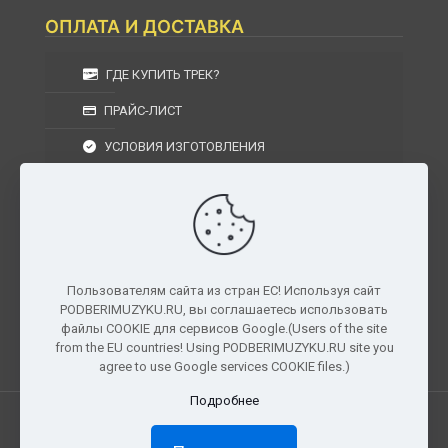
ОПЛАТА И ДОСТАВКА
ГДЕ КУПИТЬ ТРЕК?
ПРАЙС-ЛИСТ
УСЛОВИЯ ИЗГОТОВЛЕНИЯ
УСЛОВИЯ ДОСТАВКИ
УСЛОВИЯ ВОЗВРАТА
Пользователям сайта из стран ЕС! Используя сайт
PODBERIMUZYKU.RU, вы соглашаетесь использовать
г. Москва, Московская область, Центральный
файлы COOKIE для сервисов Google.(Users of the site
федеральный округ, РФ, Россия
from the EU countries! Using PODBERIMUZYKU.RU site you
agree to use Google services COOKIE files.)
Подробнее
Все права защищены. © 2026
PODBERIMUZYKU.RU