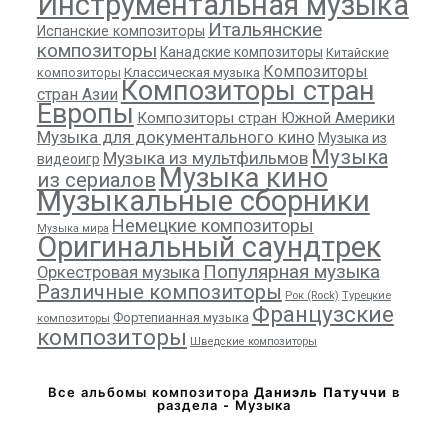
Инструментальная музыка
Итальянские
Испанские композиторы
композиторы
Канадские композиторы
Китайские
Композиторы
композиторы
Классическая музыка
Композиторы стран
стран Азии
Европы
Композиторы стран Южной Америки
Музыка для документального кино
Музыка из
Музыка
Музыка из мультфильмов
видеоигр
Музыка кино
из сериалов
Музыкальные сборники
Немецкие композиторы
Музыка мира
Оригинальный саундтрек
Популярная музыка
Оркестровая музыка
Различные композиторы
Рок (Rock)
Турецкие
Французские
Фортепианная музыка
композиторы
композиторы
Шведские композиторы
Все альбомы композитора
Даниэль Патуччи
в
раздела - Музыка