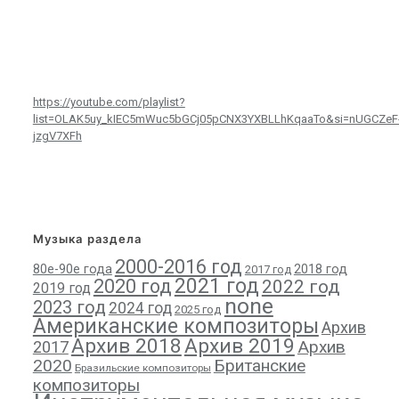
https://youtube.com/playlist?
list=OLAK5uy_kIEC5mWuc5bGCj05pCNX3YXBLLhKqaaTo&si=nUGCZeF
jzgV7XFh
Музыка раздела
2000-2016 год
80е-90е года
2018 год
2017 год
2021 год
2020 год
2022 год
2019 год
none
2023 год
2024 год
2025 год
Американские композиторы
Архив
Архив 2018
Архив 2019
Архив
2017
2020
Британские
Бразильские композиторы
композиторы