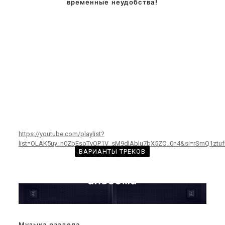
временные неудобства!
https://youtube.com/playlist?
list=OLAK5uy_n0ZbEsoTyOP1V_sM9dlAblu7bX5ZO_0n4&si=rSmQ1ztu
ВАРИАНТЫ ТРЕКОВ
с произведениями из этого
альбома
Музыка раздела