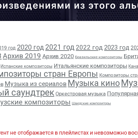
оизведениями из этого ал
2021 год
2020 год
2022 год
2023 год
20
019 год
8
Архив 2019
Архив 2020
Брит
Бразильские композиторы
Итальянские композиторы
Испанские композиторы
Кан
мпозиторы стран Европы
Композиторы стр
Муз
Музыка кино
Музыка из сериалов
ов
ый саундтрек
Популярна
Оркестровая музыка
узские композиторы
Шведские композиторы
тент не отображается в плейлистах и невозможно восп