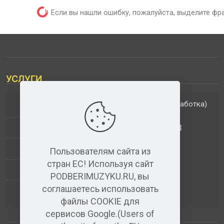
Если вы нашли ошибку, пожалуйста, выделите фр
УСЛУГИ
(обработка)
ДОПОЛНИТЕЛЬНЫЕ УСЛУГИ
АНАЛИЗ МУЗЫКАЛЬНЫХ ТРЕКОВ
+
ВИДЕО+АУДИО
Пользователям сайта из
стран ЕС! Используя сайт
УСЛУГИ ЗВУКОЗАПИСИ
PODBERIMUZYKU.RU, вы
соглашаетесь использовать
(бесплатный)
АУДИО РЕДАКТОР
файлы COOKIE для
сервисов Google.(Users of