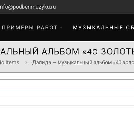
info@podberimuzyku.ru
ПРИМЕРЫ РАБОТ
МУЗЫКАЛЬНЫЕ С
АЛЬНЫЙ АЛЬБОМ «40 ЗОЛО
io Items
Далида — музыкальный альбом «40 зол
хнические работы. Благодарим за 
временные неудобства!