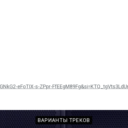
lhFGNkG2-eFoTIX-s-ZPpr-FfEEgM89Fg&si=KTQ_tgVts3LdU
ВАРИАНТЫ ТРЕКОВ