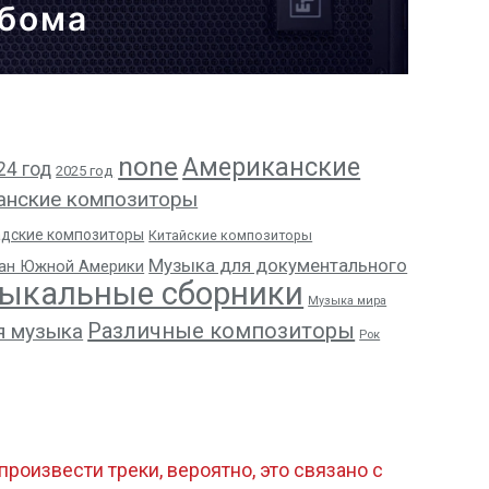
ьбома
none
Американские
24 год
2025 год
анские композиторы
адские композиторы
Китайские композиторы
Музыка для документального
ан Южной Америки
ыкальные сборники
Музыка мира
Различные композиторы
я музыка
Рок
роизвести треки, вероятно, это связано с