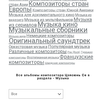
Композиторы стран
стран Азии
Европы
Композиторы стран Южной Америки
Музыка для документального кино
Музыка из
Музыка
Музыка из мультфильмов
видеоигр
Музыка кино
из сериалов
Музыкальные сборники
Немецкие композиторы
Музыка мира
Оригинальный саундтрек
Популярная музыка
Оркестровая музыка
Различные композиторы
Рок (Rock)
Турецкие
Французские
Фортепианная музыка
композиторы
композиторы
Шведские композиторы
Все альбомы композитора
Цзясюнь Се
в
раздела - Музыка