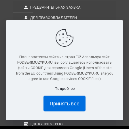
ПРЕДВАРИТЕЛЬНАЯ ЗАЯВКА
ДЛЯ ПРАВООБЛАДАТЕЛЕЙ
ПОЛЬЗОВАТЕЛЬСКОГО СОГЛАШЕНИЯ
ПОЛИТИКА КОНФИДЕНЦИАЛЬНОСТИ
ВОПРОСЫ-ОТВЕТЫ
Пользователям сайта из стран ЕС! Используя сайт
PODBERIMUZYKU.RU, вы соглашаетесь использовать
файлы COOKIE для сервисов Google.(Users of the site
from the EU countries! Using PODBERIMUZYKU.RU site you
+7 925 276-01-68
info@podberimuzyku.ru
agree to use Google services COOKIE files.)
Подробнее
Принять все
ОПЛАТА И ДОСТАВКА
ГДЕ КУПИТЬ ТРЕК?