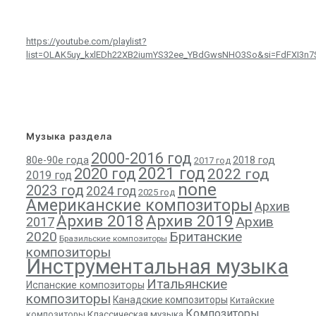
https://youtube.com/playlist?
list=OLAK5uy_kxlEDh22XB2iumYS32ee_YBdGwsNHO3So&si=FdFXI3n
Музыка раздела
2000-2016 год
80е-90е года
2018 год
2017 год
2021 год
2020 год
2022 год
2019 год
none
2023 год
2024 год
2025 год
Американские композиторы
Архив
Архив 2018
Архив 2019
Архив
2017
2020
Британские
Бразильские композиторы
композиторы
Инструментальная музыка
Итальянские
Испанские композиторы
композиторы
Канадские композиторы
Китайские
Композиторы
композиторы
Классическая музыка