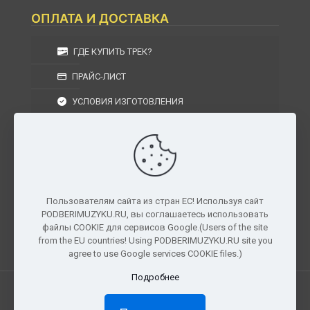
ОПЛАТА И ДОСТАВКА
ГДЕ КУПИТЬ ТРЕК?
ПРАЙС-ЛИСТ
УСЛОВИЯ ИЗГОТОВЛЕНИЯ
УСЛОВИЯ ДОСТАВКИ
УСЛОВИЯ ВОЗВРАТА
Пользователям сайта из стран ЕС! Используя сайт
PODBERIMUZYKU.RU, вы соглашаетесь использовать
г. Москва, Московская область, Центральный
файлы COOKIE для сервисов Google.(Users of the site
федеральный округ, РФ, Россия
from the EU countries! Using PODBERIMUZYKU.RU site you
agree to use Google services COOKIE files.)
Подробнее
Все права защищены. © 2026
PODBERIMUZYKU.RU