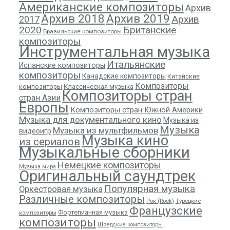
Американские композиторы
Архив
Архив 2018
Архив 2019
Архив
2017
2020
Британские
Бразильские композиторы
композиторы
Инструментальная музыка
Итальянские
Испанские композиторы
композиторы
Канадские композиторы
Китайские
Композиторы
композиторы
Классическая музыка
Композиторы стран
стран Азии
Европы
Композиторы стран Южной Америки
Музыка для документального кино
Музыка из
Музыка
Музыка из мультфильмов
видеоигр
Музыка кино
из сериалов
Музыкальные сборники
Немецкие композиторы
Музыка мира
Оригинальный саундтрек
Популярная музыка
Оркестровая музыка
Различные композиторы
Рок (Rock)
Турецкие
Французские
Фортепианная музыка
композиторы
композиторы
Шведские композиторы