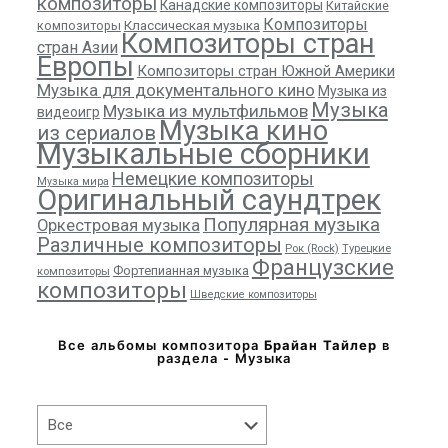
композиторы
Канадские композиторы
Китайские
Композиторы
композиторы
Классическая музыка
Композиторы стран
стран Азии
Европы
Композиторы стран Южной Америки
Музыка для документального кино
Музыка из
Музыка
Музыка из мультфильмов
видеоигр
Музыка кино
из сериалов
Музыкальные сборники
Немецкие композиторы
Музыка мира
Оригинальный саундтрек
Популярная музыка
Оркестровая музыка
Различные композиторы
Рок (Rock)
Турецкие
Французские
Фортепианная музыка
композиторы
композиторы
Шведские композиторы
Все альбомы композитора
Брайан Тайлер
в
раздела - Музыка