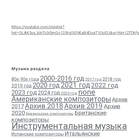
https://youtube.com/playlist?
list=OLAK5uy_klnTc3i0mGo125tgQIQ9EaB4DxaT1GpEU&si=l6m1ZfTAf
Музыка раздела
2000-2016 год
80е-90е года
2018 год
2017 год
2021 год
2020 год
2022 год
2019 год
none
2023 год
2024 год
2025 год
Американские композиторы
Архив
Архив 2018
Архив 2019
Архив
2017
2020
Британские
Бразильские композиторы
композиторы
Инструментальная музыка
Итальянские
Испанские композиторы