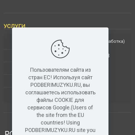
УСЛУГИ
(обработка)
ДОПОЛНИТЕЛЬНЫЕ УСЛУГИ
АНАЛИЗ МУЗЫКАЛЬНЫХ ТРЕКОВ
+
ВИДЕО+АУДИО
Пользователям сайта из
стран ЕС! Используя сайт
УСЛУГИ ЗВУКОЗАПИСИ
PODBERIMUZYKU.RU, вы
соглашаетесь использовать
(бесплатный)
АУДИО РЕДАКТОР
файлы COOKIE для
сервисов Google.(Users of
the site from the EU
countries! Using
PODBERIMUZYKU.RU site you