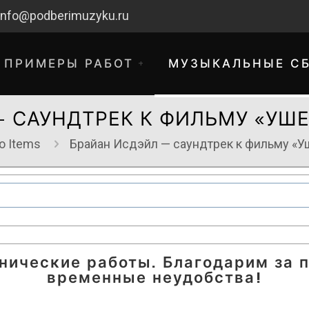
info@podberimuzyku.ru
ПРИМЕРЫ РАБОТ
МУЗЫКАЛЬНЫЕ С
— САУНДТРЕК К ФИЛЬМУ «УШ
o Items
Брайан Исдэйл — саундтрек к фильму «
хнические работы. Благодарим за 
временные неудобства!