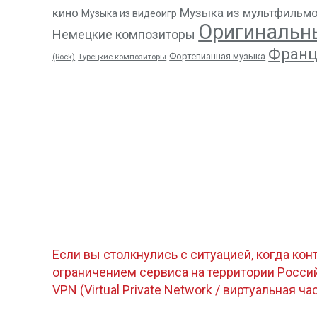
кино
Музыка из мультфильм
Музыка из видеоигр
Оригинальн
Немецкие композиторы
Франц
Фортепианная музыка
(Rock)
Турецкие композиторы
Если вы столкнулись с ситуацией, когда кон
ограничением сервиса на территории Росс
VPN (Virtual Private Network / виртуальная ча