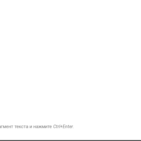
агмент текста и нажмите
Ctrl+Enter
.