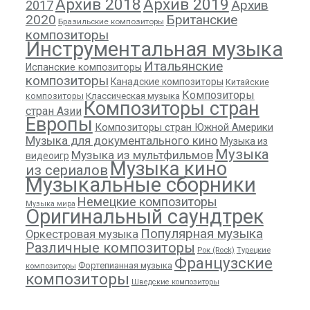
Архив 2018
Архив 2019
Архив
2017
2020
Британские
Бразильские композиторы
композиторы
Инструментальная музыка
Итальянские
Испанские композиторы
композиторы
Канадские композиторы
Китайские
Композиторы
композиторы
Классическая музыка
Композиторы стран
стран Азии
Европы
Композиторы стран Южной Америки
Музыка для документального кино
Музыка из
Музыка
Музыка из мультфильмов
видеоигр
Музыка кино
из сериалов
Музыкальные сборники
Немецкие композиторы
Музыка мира
Оригинальный саундтрек
Популярная музыка
Оркестровая музыка
Различные композиторы
Рок (Rock)
Турецкие
Французские
Фортепианная музыка
композиторы
композиторы
Шведские композиторы