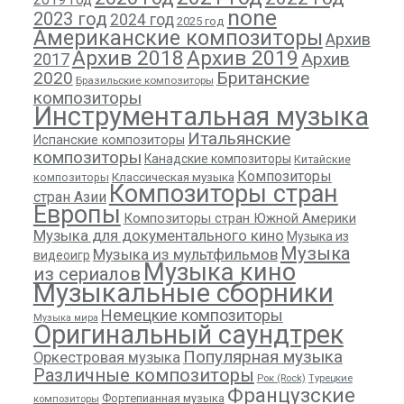
none
2023 год
2024 год
2025 год
Американские композиторы
Архив
Архив 2018
Архив 2019
Архив
2017
2020
Британские
Бразильские композиторы
композиторы
Инструментальная музыка
Итальянские
Испанские композиторы
композиторы
Канадские композиторы
Китайские
Композиторы
композиторы
Классическая музыка
Композиторы стран
стран Азии
Европы
Композиторы стран Южной Америки
Музыка для документального кино
Музыка из
Музыка
Музыка из мультфильмов
видеоигр
Музыка кино
из сериалов
Музыкальные сборники
Немецкие композиторы
Музыка мира
Оригинальный саундтрек
Популярная музыка
Оркестровая музыка
Различные композиторы
Рок (Rock)
Турецкие
Французские
Фортепианная музыка
композиторы