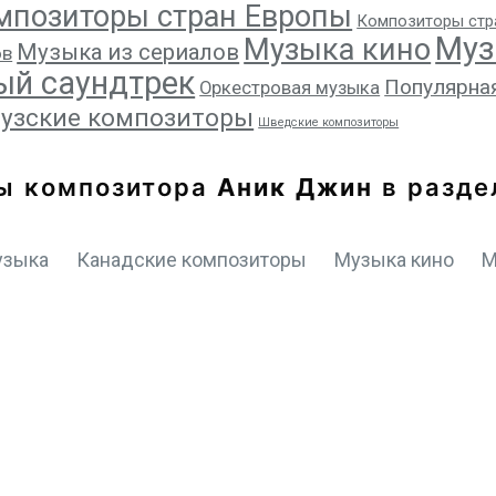
мпозиторы стран Европы
Композиторы стр
Муз
Музыка кино
Музыка из сериалов
ов
ый саундтрек
Популярна
Оркестровая музыка
узские композиторы
Шведские композиторы
ы композитора
Аник Джин
в разде
узыка
Канадские композиторы
Музыка кино
М