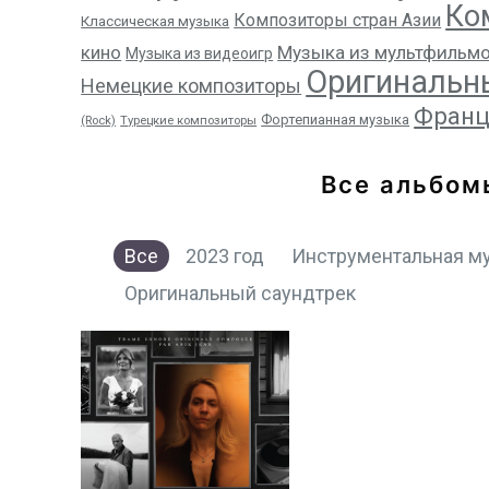
Ко
Композиторы стран Азии
Классическая музыка
кино
Музыка из мультфильм
Музыка из видеоигр
Оригинальн
Немецкие композиторы
Франц
Фортепианная музыка
(Rock)
Турецкие композиторы
Все альбом
Все
2023 год
Инструментальная м
Оригинальный саундтрек