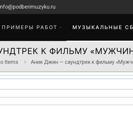
info@podberimuzyku.ru
ПРИМЕРЫ РАБОТ
МУЗЫКАЛЬНЫЕ С
УНДТРЕК К ФИЛЬМУ «МУЖЧИ
io Items
Аник Джин — саундтрек к фильму «Мужч
хнические работы. Благодарим за 
временные неудобства!