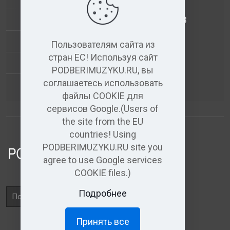
АНАЛИЗ МУЗЫКАЛЬНЫХ ТРЕКОВ
+
ВИДЕО+АУДИО
Пользователям сайта из
стран ЕС! Используя сайт
УСЛУГИ ЗВУКОЗАПИСИ
PODBERIMUZYKU.RU, вы
соглашаетесь использовать
(бесплатный)
АУДИО РЕДАКТОР
файлы COOKIE для
сервисов Google.(Users of
the site from the EU
countries! Using
PODBERIMUZYKU.RU site you
agree to use Google services
COOKIE files.)
Поле
Подробнее
поиска
Принять все