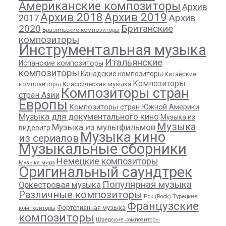
Американские композиторы
Архив
Архив 2018
Архив 2019
Архив
2017
2020
Британские
Бразильские композиторы
композиторы
Инструментальная музыка
Итальянские
Испанские композиторы
композиторы
Канадские композиторы
Китайские
Композиторы
композиторы
Классическая музыка
Композиторы стран
стран Азии
Европы
Композиторы стран Южной Америки
Музыка для документального кино
Музыка из
Музыка
Музыка из мультфильмов
видеоигр
Музыка кино
из сериалов
Музыкальные сборники
Немецкие композиторы
Музыка мира
Оригинальный саундтрек
Популярная музыка
Оркестровая музыка
Различные композиторы
Рок (Rock)
Турецкие
Французские
Фортепианная музыка
композиторы
композиторы
Шведские композиторы