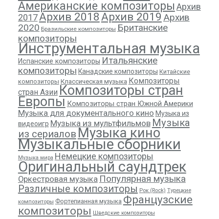
Американские композиторы
Архив
Архив 2018
Архив 2019
Архив
2017
2020
Британские
Бразильские композиторы
композиторы
Инструментальная музыка
Итальянские
Испанские композиторы
композиторы
Канадские композиторы
Китайские
Композиторы
композиторы
Классическая музыка
Композиторы стран
стран Азии
Европы
Композиторы стран Южной Америки
Музыка для документального кино
Музыка из
Музыка
Музыка из мультфильмов
видеоигр
Музыка кино
из сериалов
Музыкальные сборники
Немецкие композиторы
Музыка мира
Оригинальный саундтрек
Популярная музыка
Оркестровая музыка
Различные композиторы
Рок (Rock)
Турецкие
Французские
Фортепианная музыка
композиторы
композиторы
Шведские композиторы