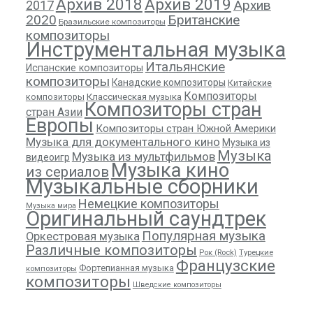
Архив 2018
Архив 2019
Архив
2017
2020
Британские
Бразильские композиторы
композиторы
Инструментальная музыка
Итальянские
Испанские композиторы
композиторы
Канадские композиторы
Китайские
Композиторы
композиторы
Классическая музыка
Композиторы стран
стран Азии
Европы
Композиторы стран Южной Америки
Музыка для документального кино
Музыка из
Музыка
Музыка из мультфильмов
видеоигр
Музыка кино
из сериалов
Музыкальные сборники
Немецкие композиторы
Музыка мира
Оригинальный саундтрек
Популярная музыка
Оркестровая музыка
Различные композиторы
Рок (Rock)
Турецкие
Французские
Фортепианная музыка
композиторы
композиторы
Шведские композиторы