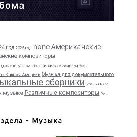
ьбома
none
Американские
24 год
2025 год
анские композиторы
адские композиторы
Китайские композиторы
Музыка для документального
ан Южной Америки
ыкальные сборники
Музыка мира
Различные композиторы
я музыка
Рок
здела - Музыка