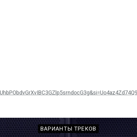
_la5UhbPObdvGrXvIBC3GZlp5srndocG3g&si=Uo4az4Zd74Q
ВАРИАНТЫ ТРЕКОВ