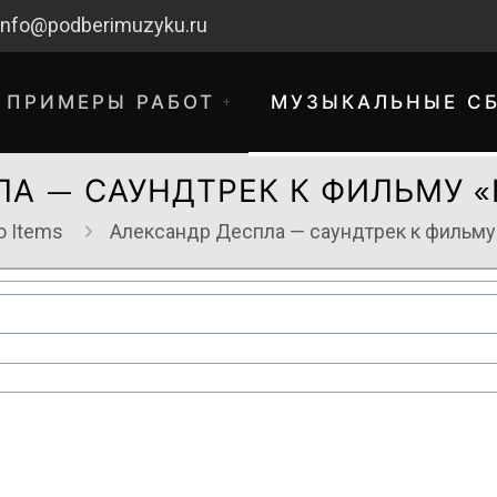
info@podberimuzyku.ru
ПРИМЕРЫ РАБОТ
МУЗЫКАЛЬНЫЕ С
А — САУНДТРЕК К ФИЛЬМУ 
o Items
Александр Деспла — саундтрек к фильму
хнические работы. Благодарим за 
временные неудобства!