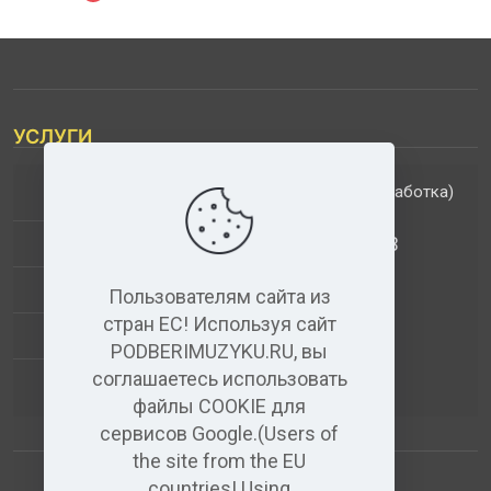
УСЛУГИ
(обработка)
ДОПОЛНИТЕЛЬНЫЕ УСЛУГИ
АНАЛИЗ МУЗЫКАЛЬНЫХ ТРЕКОВ
+
ВИДЕО+АУДИО
Пользователям сайта из
стран ЕС! Используя сайт
УСЛУГИ ЗВУКОЗАПИСИ
PODBERIMUZYKU.RU, вы
соглашаетесь использовать
(бесплатный)
АУДИО РЕДАКТОР
файлы COOKIE для
сервисов Google.(Users of
the site from the EU
countries! Using