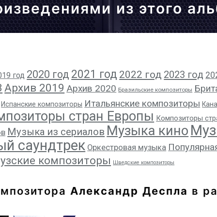
оизведениями из этого ал
2021 год
2020 год
2022 год
2023 год
20
019 год
8
Архив 2019
Архив 2020
Брит
Бразильские композиторы
Итальянские композиторы
Испанские композиторы
Кан
мпозиторы стран Европы
Композиторы стр
Муз
Музыка кино
Музыка из сериалов
ов
ый саундтрек
Популярна
Оркестровая музыка
узские композиторы
Шведские композиторы
омпозитора
Александр Деспла
в ра