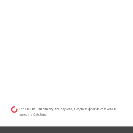
Если вы нашли ошибку, пожалуйста, выделите фрагмент текста и
нажмите
Ctrl+Enter
.