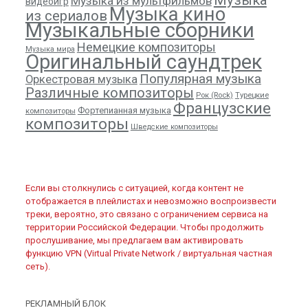
Музыка из мультфильмов
видеоигр
Музыка кино
из сериалов
Музыкальные сборники
Немецкие композиторы
Музыка мира
Оригинальный саундтрек
Популярная музыка
Оркестровая музыка
Различные композиторы
Рок (Rock)
Турецкие
Французские
Фортепианная музыка
композиторы
композиторы
Шведские композиторы
Если вы столкнулись с ситуацией, когда контент не
отображается в плейлистах и невозможно воспроизвести
треки, вероятно, это связано с ограничением сервиса на
территории Российской Федерации. Чтобы продолжить
прослушивание, мы предлагаем вам активировать
функцию VPN (Virtual Private Network / виртуальная частная
сеть).
РЕКЛАМНЫЙ БЛОК