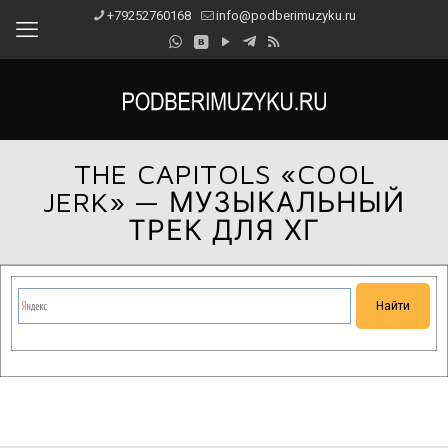
+79252760168
info@podberimuzyku.ru
THE CAPITOLS «COOL
JERK» — МУЗЫКАЛЬНЫЙ
ТРЕК ДЛЯ ХГ
Сейчас на сайте проводятся технические работы.
Благодарим за понимание и просим прощения за
временные неудобства!