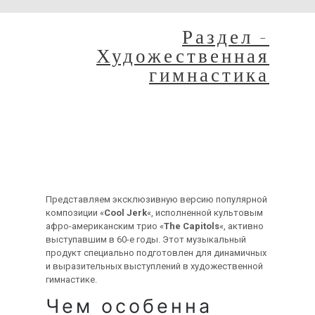
Раздел -
Художественная
гимнастика
Профессиональная
компоновка
музыкального
произведения «Cool Jerk»
Представляем эксклюзивную версию популярной
композиции «
Cool Jerk
«, исполненной культовым
афро-американским трио «
The Capitols
«, активно
выступавшим в 60-е годы. Этот музыкальный
продукт специально подготовлен для динамичных
и выразительных выступлений в художественной
гимнастике.
Чем особенна