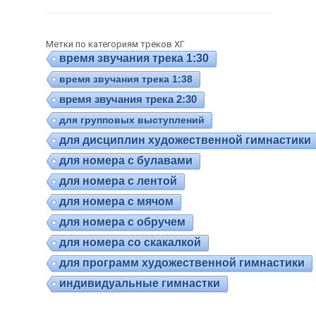
Метки по категориям треков ХГ
время звучания трека 1:30
время звучания трека 1:38
время звучания трека 2:30
для групповых выступлений
для дисциплин художественной гимнастики
для номера с булавами
для номера с лентой
для номера с мячом
для номера с обручем
для номера со скакалкой
для программ художественной гимнастики
индивидуальные гимнастки