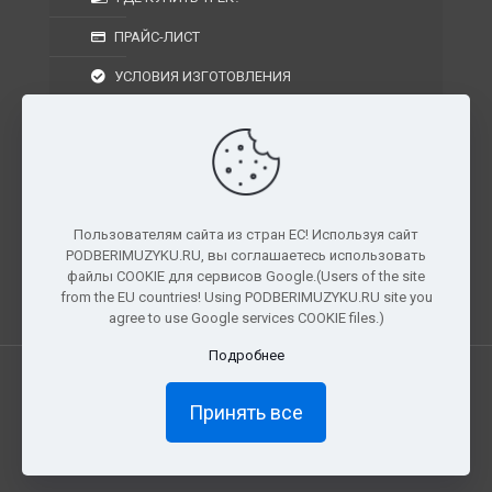
ПРАЙС-ЛИСТ
УСЛОВИЯ ИЗГОТОВЛЕНИЯ
УСЛОВИЯ ДОСТАВКИ
УСЛОВИЯ ВОЗВРАТА
Пользователям сайта из стран ЕС! Используя сайт
PODBERIMUZYKU.RU, вы соглашаетесь использовать
г. Москва, Московская область, Центральный
файлы COOKIE для сервисов Google.(Users of the site
федеральный округ, РФ, Россия
from the EU countries! Using PODBERIMUZYKU.RU site you
agree to use Google services COOKIE files.)
Подробнее
Все права защищены. © 2026
PODBERIMUZYKU.RU
Принять все
×
Доступ ограничен
Полный доступ к материалам и
прослушиванию доступен только подписчикам сайта.
Как стать подписчиком?