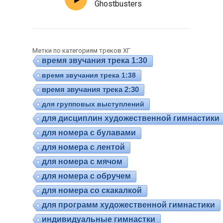
Ghostbusters
Метки по категориям треков ХГ
время звучания трека 1:30
время звучания трека 1:38
время звучания трека 2:30
для групповых выступлений
для дисциплин художественной гимнастики
для номера с булавами
для номера с лентой
для номера с мячом
для номера с обручем
для номера со скакалкой
для программ художественной гимнастики
индивидуальные гимнастки