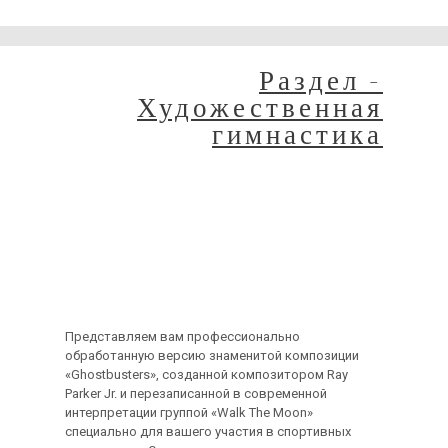
временные неудобства!
Раздел -
Художественная
гимнастика
Профессиональная
компоновка
музыкального
произведения
«Ghostbusters»
Представляем вам профессионально
обработанную версию знаменитой композиции
«Ghostbusters», созданной композитором Ray
Parker Jr. и перезаписанной в современной
интерпретации группой «Walk The Moon»
специально для вашего участия в спортивных