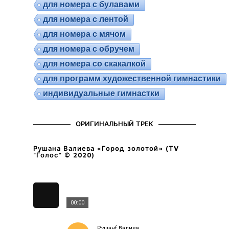
для номера с булавами
для номера с лентой
для номера с мячом
для номера с обручем
для номера со скакалкой
для программ художественной гимнастики
индивидуальные гимнастки
ОРИГИНАЛЬНЫЙ ТРЕК
Рушана Валиева «Город золотой» (ТV
"Голос" © 2020)
00:00
Рушанf Валиев