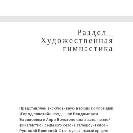
Сейчас на сайте проводятся технические работы.
Благодарим за понимание и просим прощения за
временные неудобства!
Раздел -
Художественная
гимнастика
Профессиональная
компоновка
музыкального
произведения «Город
золотой»
Представляем эксклюзивную версию композиции
«
Город золотой
«, созданной
Владимиром
Вавиловым
и А
нри Волохонским
и исполненной
финалисткой седьмого сезона телешоу «
Голос
» —
Рушаной Валиевой
. Этот музыкальный продукт