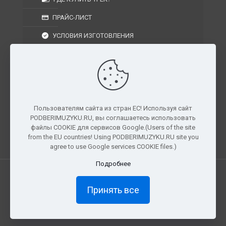
ПРАЙС-ЛИСТ
УСЛОВИЯ ИЗГОТОВЛЕНИЯ
УСЛОВИЯ ДОСТАВКИ
УСЛОВИЯ ВОЗВРАТА
Пользователям сайта из стран ЕС! Используя сайт
PODBERIMUZYKU.RU, вы соглашаетесь использовать
г. Москва, Московская область, Центральный
файлы COOKIE для сервисов Google.(Users of the site
федеральный округ, РФ, Россия
from the EU countries! Using PODBERIMUZYKU.RU site you
agree to use Google services COOKIE files.)
Подробнее
Все права защищены. © 2026
PODBERIMUZYKU.RU
Принять все
×
Доступ ограничен
Полный доступ к материалам и
прослушиванию доступен только подписчикам сайта.
Как стать подписчиком?