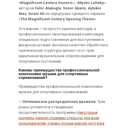
«
Magnificent Century Generic
«, «
Mystic Lullaby
»
авторов
Fahir Atakoglu
,
Soner Akalin
,
Aytekin
Atas
,
Azam Ali
из саундтрека турецкого сериала
«
The Magnificent Century Opening Theme
«.
Эта версия — не просто нарезка мелодий, а
профессионально смонтированная композиция,
специально подготовленная для выступлений в
фигурном катании. Высокое качество обработки и
оригинальная структура делают этот трек
идеальным музыкальным сопровождением для
спортивных состязаний.
Каковы преимущества профессиональной
компоновки музыки для спортивных
соревнований?
Преимущества профессиональной компоновки
музыки для спортивных соревнований:
—
Оптимальное распределение времени:
Трек
ровно уложится в отведённую
продолжительность программы.
Некоторые
разделы данной страницы открыты для всех
пользователей, однако полная версия доступна