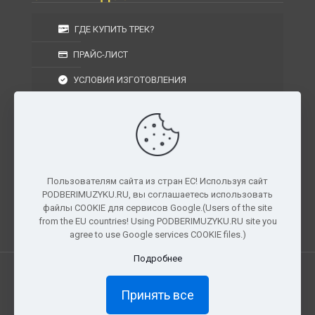
ГДЕ КУПИТЬ ТРЕК?
ПРАЙС-ЛИСТ
УСЛОВИЯ ИЗГОТОВЛЕНИЯ
УСЛОВИЯ ДОСТАВКИ
УСЛОВИЯ ВОЗВРАТА
Пользователям сайта из стран ЕС! Используя сайт
PODBERIMUZYKU.RU, вы соглашаетесь использовать
г. Москва, Московская область, Центральный
файлы COOKIE для сервисов Google.(Users of the site
федеральный округ, РФ, Россия
from the EU countries! Using PODBERIMUZYKU.RU site you
agree to use Google services COOKIE files.)
Подробнее
Все права защищены. © 2026
PODBERIMUZYKU.RU
Принять все
×
Доступ ограничен
Полный доступ к материалам и