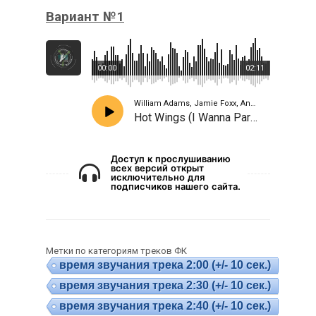
Вариант №1
00:00
02:11
William Adams, Jamie Foxx, Anne Hathaway
Hot Wings (I Wanna Party)
Доступ к прослушиванию
всех версий открыт
исключительно для
подписчиков нашего сайта.
Метки по категориям треков ФК
время звучания трека 2:00 (+/- 10 сек.)
время звучания трека 2:30 (+/- 10 сек.)
время звучания трека 2:40 (+/- 10 сек.)