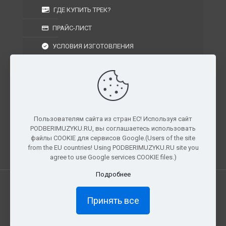
ГДЕ КУПИТЬ ТРЕК?
ПРАЙС-ЛИСТ
УСЛОВИЯ ИЗГОТОВЛЕНИЯ
УСЛОВИЯ ДОСТАВКИ
УСЛОВИЯ ВОЗВРАТА
Пользователям сайта из стран ЕС! Используя сайт
PODBERIMUZYKU.RU, вы соглашаетесь использовать
г. Москва, Московская область, Центральный
файлы COOKIE для сервисов Google.(Users of the site
федеральный округ, РФ, Россия
from the EU countries! Using PODBERIMUZYKU.RU site you
agree to use Google services COOKIE files.)
Подробнее
Все права защищены. © 2026
PODBERIMUZYKU.RU
Принять все
×
Доступ ограничен
Полный доступ к материалам и
прослушиванию доступен только подписчикам сайта.
Как стать подписчиком?