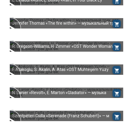
L. Einaudi «Run», E. Bosso «Rain, in Your Black Ey
Jennifer Thomas «The fire within» — музыкальный тр
R. Gregson-Williams, H. Zimmer «OST Wonder Woman»
F. Atakoglu, S. Akalin, A. Atas «OST Muhteşem Yüzy
N. Lanier «Revolt», E. Marton «Gladiator» — музыка
Szentpéteri Csilla «Serenade (Franz Schubert)» — м