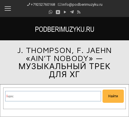
+79252760168
info@podberimuzyku.ru
J. THOMPSON, F. JAEHN
«AIN’T NOBODY» —
МУЗЫКАЛЬНЫЙ ТРЕК
ДЛЯ ХГ
Сейчас на сайте проводятся технические работы.
Благодарим за понимание и просим прощения за