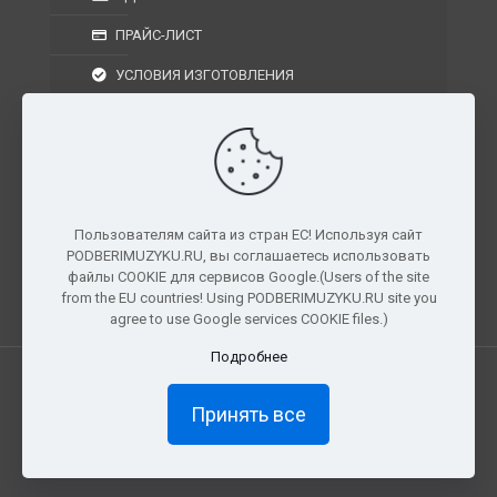
ПРАЙС-ЛИСТ
УСЛОВИЯ ИЗГОТОВЛЕНИЯ
УСЛОВИЯ ДОСТАВКИ
УСЛОВИЯ ВОЗВРАТА
Пользователям сайта из стран ЕС! Используя сайт
PODBERIMUZYKU.RU, вы соглашаетесь использовать
г. Москва, Московская область, Центральный
файлы COOKIE для сервисов Google.(Users of the site
федеральный округ, РФ, Россия
from the EU countries! Using PODBERIMUZYKU.RU site you
agree to use Google services COOKIE files.)
Подробнее
Все права защищены. © 2026
PODBERIMUZYKU.RU
Принять все
×
Доступ ограничен
Полный доступ к материалам и
прослушиванию доступен только подписчикам сайта.
Как стать подписчиком?