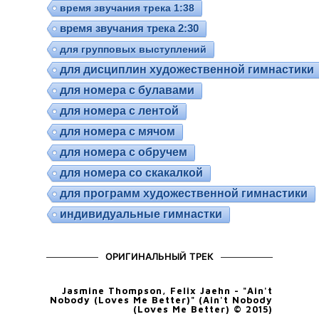
время звучания трека 1:38
время звучания трека 2:30
для групповых выступлений
для дисциплин художественной гимнастики
для номера с булавами
для номера с лентой
для номера с мячом
для номера с обручем
для номера со скакалкой
для программ художественной гимнастики
индивидуальные гимнастки
ОРИГИНАЛЬНЫЙ ТРЕК
Jasmine Thompson, Felix Jaehn - "Ain't
Nobody (Loves Me Better)" (Ain't Nobody
(Loves Me Better) © 2015)