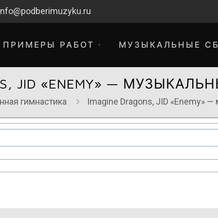
info@podberimuzyku.ru
ПРИМЕРЫ РАБОТ
МУЗЫКАЛЬНЫЕ С
S, JID «ENEMY» — МУЗЫКАЛЬ
нная гимнастика
Imagine Dragons, JID «Enemy» —
хнические работы. Благодарим за 
временные неудобства!