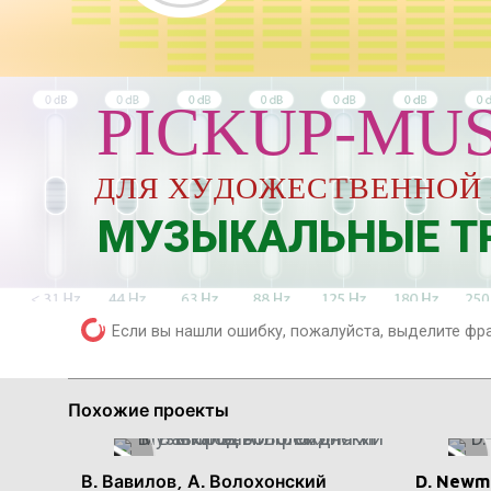
PICKUP-MUS
Д
Л
Я
Х
У
Д
О
Ж
Е
С
Т
В
Е
Н
МУЗЫКАЛЬНЫЕ ТР
Если вы нашли ошибку, пожалуйста, выделите фр
Похожие проекты
В. Вавилов, А. Волохонский
D. Newm