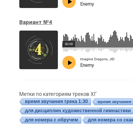
Enemy
Вариант №4
00:00
Imagine Dragons, JID
Enemy
Метки по категориям треков ХГ
время звучания трека 1:30
время звучания 
для дисциплин художественной гимнастики
для номера с обручем
для номера со ска