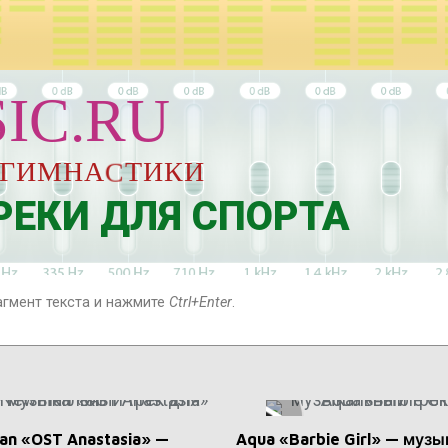
IC.RU
Н
О
Й
Г
И
М
Н
А
С
Т
И
К
И
ЕКИ ДЛЯ СПОРТА
агмент текста и нажмите
Ctrl+Enter
.
an «OST Anastasia» —
Aqua «Barbie Girl» — муз