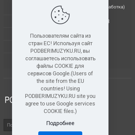
(обработка)
ДОПОЛНИТЕЛЬНЫЕ УСЛУГИ
АНАЛИЗ МУЗЫКАЛЬНЫХ ТРЕКОВ
+
ВИДЕО+АУДИО
Пользователям сайта из
стран ЕС! Используя сайт
УСЛУГИ ЗВУКОЗАПИСИ
PODBERIMUZYKU.RU, вы
соглашаетесь использовать
(бесплатный)
АУДИО РЕДАКТОР
файлы COOKIE для
сервисов Google.(Users of
the site from the EU
countries! Using
PODBERIMUZYKU.RU site you
agree to use Google services
COOKIE files.)
Поле
Подробнее
поиска