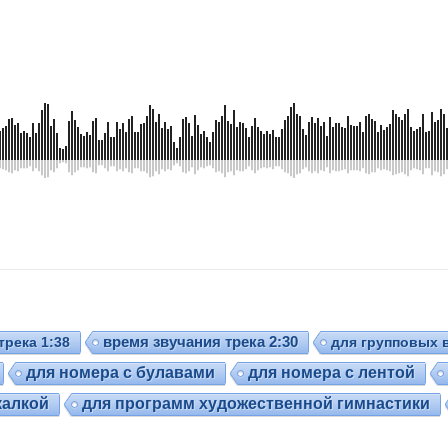
трека 1:38
время звучания трека 2:30
для групповых 
для номера с булавами
для номера с лентой
калкой
для программ художественной гимнастики