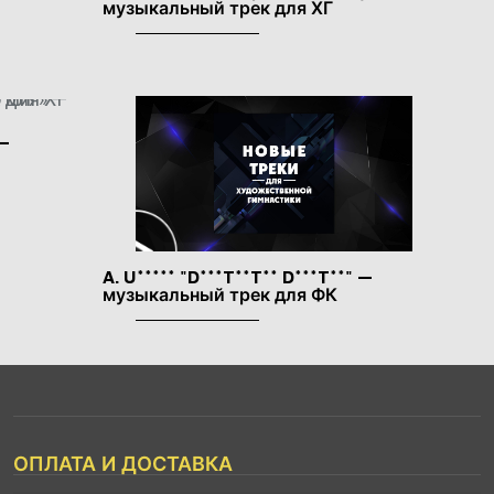
музыкальный трек для ХГ
 —
A. U***** "D***T**T** D***T**" —
музыкальный трек для ФК
ОПЛАТА И ДОСТАВКА