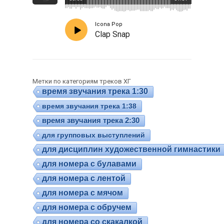
Icona Pop
Clap Snap
Метки по категориям треков ХГ
время звучания трека 1:30
время звучания трека 1:38
время звучания трека 2:30
для групповых выступлений
для дисциплин художественной гимнастики
для номера с булавами
для номера с лентой
для номера с мячом
для номера с обручем
для номера со скакалкой