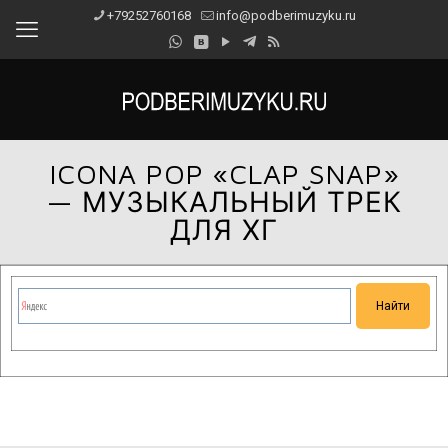
+79252760168
info@podberimuzyku.ru
ICONA POP «CLAP SNAP»
— МУЗЫКАЛЬНЫЙ ТРЕК
ДЛЯ ХГ
Сейчас на сайте проводятся технические работы.
Благодарим за понимание и просим прощения за
временные неудобства!