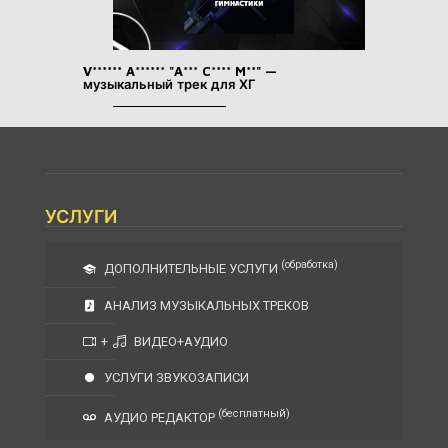
V****** A****** "A*** C**** M**" —
музыкальный трек для ХГ
УСЛУГИ
(обработка)
ДОПОЛНИТЕЛЬНЫЕ УСЛУГИ
АНАЛИЗ МУЗЫКАЛЬНЫХ ТРЕКОВ
+
ВИДЕО+АУДИО
УСЛУГИ ЗВУКОЗАПИСИ
(бесплатный)
АУДИО РЕДАКТОР