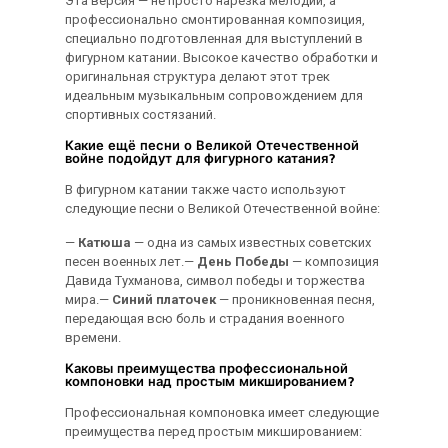
Эта версия — не просто нарезка мелодий, а
профессионально смонтированная композиция,
специально подготовленная для выступлений в
фигурном катании. Высокое качество обработки и
оригинальная структура делают этот трек
идеальным музыкальным сопровождением для
спортивных состязаний.
Какие ещё песни о Великой Отечественной
войне подойдут для фигурного катания?
В фигурном катании также часто используют
следующие песни о Великой Отечественной войне:
—
Катюша
— одна из самых известных советских
песен военных лет.—
День Победы
— композиция
Давида Тухманова, символ победы и торжества
мира.—
Синий платочек
— проникновенная песня,
передающая всю боль и страдания военного
времени.
Каковы преимущества профессиональной
компоновки над простым микшированием?
Профессиональная компоновка имеет следующие
преимущества перед простым микшированием: