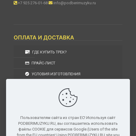
+7 925 276-01-68
info@podberimuzyku.ru
ОПЛАТА И ДОСТАВКА
ГДЕ КУПИТЬ ТРЕК?
ПРАЙС-ЛИСТ
УСЛОВИЯ ИЗГОТОВЛЕНИЯ
УСЛОВИЯ ДОСТАВКИ
УСЛОВИЯ ВОЗВРАТА
Пользователям сайта из стран ЕС! Используя сайт
PODBERIMUZYKU.RU, вы соглашаетесь использовать
г. Москва, Московская область, Центральный
файлы COOKIE для сервисов Google.(Users of the site
федеральный округ, РФ, Россия
from the EU countries! Using PODBERIMUZYKU.RU site you