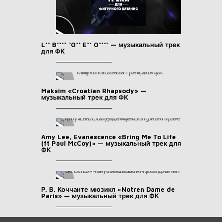
L** B**** "O** E** O***" — музыкальный трек
для ФК
Maksim «Croatian Rhapsody» —
музыкальный трек для ФК
Amy Lee, Evanescence «Bring Me To Life
(ft Paul McCoy)» — музыкальный трек для
ФК
Р. В. Коччанте мюзикл «Notren Dame de
Paris» — музыкальный трек для ФК