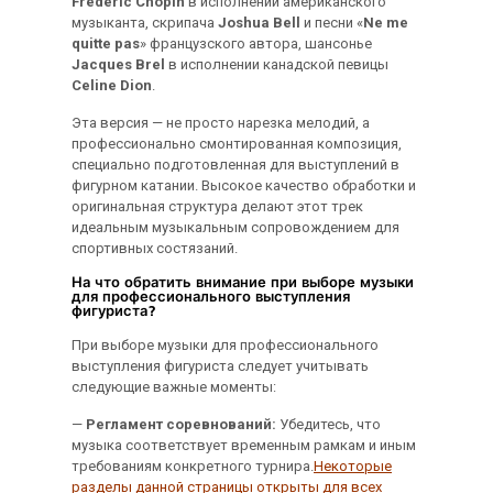
Frederic Chopin
в исполнении американского
музыканта, скрипача
Joshua Bell
и песни «
Ne me
quitte pas
» французского автора, шансонье
Jacques Brel
в исполнении канадской певицы
Celine Dion
.
Эта версия — не просто нарезка мелодий, а
профессионально смонтированная композиция,
специально подготовленная для выступлений в
фигурном катании. Высокое качество обработки и
оригинальная структура делают этот трек
идеальным музыкальным сопровождением для
спортивных состязаний.
На что обратить внимание при выборе музыки
для профессионального выступления
фигуриста?
При выборе музыки для профессионального
выступления фигуриста следует учитывать
следующие важные моменты:
—
Регламент соревнований:
Убедитесь, что
музыка соответствует временным рамкам и иным
требованиям конкретного турнира.
Некоторые
разделы данной страницы открыты для всех