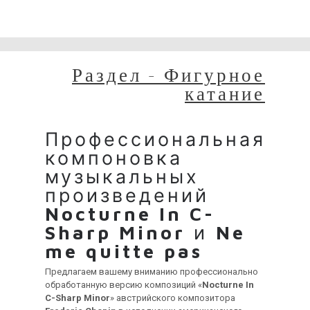
Сейчас на сайте проводятся технические работы.
Благодарим за понимание и просим прощения за
временные неудобства!
Раздел - Фигурное
катание
Профессиональная
компоновка
музыкальных
произведений
Nocturne In C-
Sharp Minor
и
Ne
me quitte pas
Предлагаем вашему вниманию профессионально
обработанную версию композиций «
Nocturne In
C-Sharp Minor
» австрийского композитора