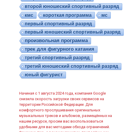
второй юношеский спортивный разряд
кмс
короткая программа
мс
первый спортивный разряд
первый юношеский спортивный разряд
произвольная программа
трек для фигурного катания
третий спортивный разряд
третий юношеский спортивный разряд
юный фигурист
Начиная с 1 августа 2024 года, компания Google
снизила скорость загрузки своих сервисов на
территории Российской Федерации. Для
комфортного прослушивания оригинальных
музыкальных треков и альбомов, размещённых на
нашем ресурсе, просим вас воспользоваться
удобными для вас методами обхода ограничений.