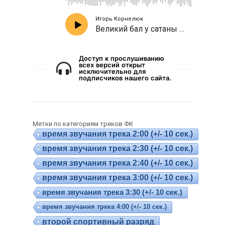
Игорь Корнелюк
Великий бал у сатаны (музыка из т/ф «Мастер и Маргарита»)
Доступ к прослушиванию
всех версий открыт
исключительно для
подписчиков нашего сайта.
Метки по категориям треков ФК
время звучания трека 2:00 (+/- 10 сек.)
время звучания трека 2:30 (+/- 10 сек.)
время звучания трека 2:40 (+/- 10 сек.)
время звучания трека 3:00 (+/- 10 сек.)
время звучания трека 3:30 (+/- 10 сек.)
время звучания трека 4:00 (+/- 10 сек.)
второй спортивный разряд